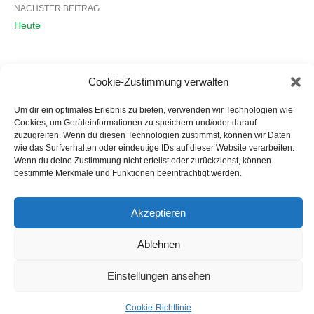
Beitragsnavigation
NÄCHSTER BEITRAG
Heute
Cookie-Zustimmung verwalten
Um dir ein optimales Erlebnis zu bieten, verwenden wir Technologien wie
Cookies, um Geräteinformationen zu speichern und/oder darauf
zuzugreifen. Wenn du diesen Technologien zustimmst, können wir Daten
Mitglied im BVGD - Bundesverband der Gästeführer in Deutschland e. V. -
wie das Surfverhalten oder eindeutige IDs auf dieser Website verarbeiten.
www.bvgd.org
Wenn du deine Zustimmung nicht erteilst oder zurückziehst, können
bestimmte Merkmale und Funktionen beeinträchtigt werden.
Home
Impressum
Cookie-Richtlinie (EU)
Akzeptieren
Ablehnen
Einstellungen ansehen
Cookie-Richtlinie